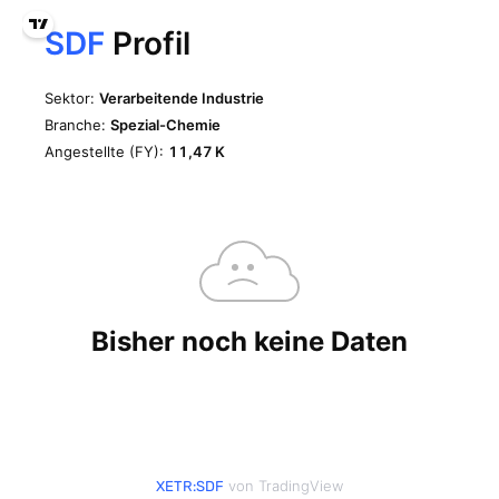
von TradingView
XETR:SDF