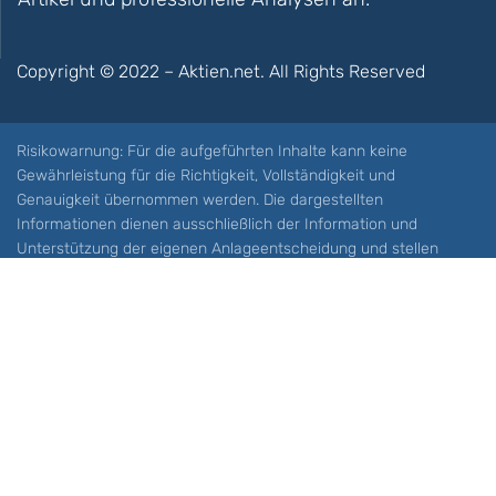
Copyright © 2022 – Aktien.net. All Rights Reserved
Risikowarnung: Für die aufgeführten Inhalte kann keine
Gewährleistung für die Richtigkeit, Vollständigkeit und
Genauigkeit übernommen werden. Die dargestellten
Informationen dienen ausschließlich der Information und
Unterstützung der eigenen Anlageentscheidung und stellen
keine Aufforderung zum Kauf oder Verkauf eines Wertpapieres
oder sonstiger Finanzprodukten dar. Der Handel mit spekulativen
Anlageprodukten wie z.B. CFDs und Optionen birgt ein hohes
Risiko. Ein Totalverlust Ihres Kapitals ist möglich. Sie müssen für
sich feststellen, ob Sie diese Produkte verstehen und ob Sie sich
diese möglichen Verluste leisten können. Aktien.net übernimmt
keine Verantwortung für etwaige Verluste Ihres Kapitals.