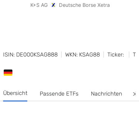
ISIN: DE000KSAG888
WKN: KSAG88
Ticker:
Ti
Übersicht
Passende ETFs
Nachrichten
D