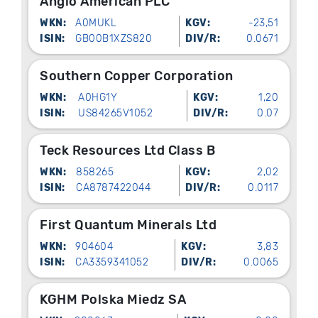
Anglo American PLC
WKN:
A0MUKL
KGV:
-23,51
ISIN:
GB00B1XZS820
DIV/R:
0.0671
Southern Copper Corporation
WKN:
A0HG1Y
KGV:
1,20
ISIN:
US84265V1052
DIV/R:
0.07
Teck Resources Ltd Class B
WKN:
858265
KGV:
2,02
ISIN:
CA8787422044
DIV/R:
0.0117
First Quantum Minerals Ltd
WKN:
904604
KGV:
3,83
ISIN:
CA3359341052
DIV/R:
0.0065
KGHM Polska Miedz SA