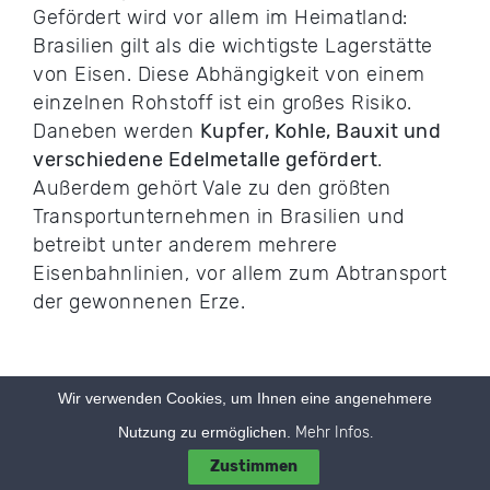
Gefördert wird vor allem im Heimatland:
Brasilien gilt als die wichtigste Lagerstätte
von Eisen. Diese Abhängigkeit von einem
einzelnen Rohstoff ist ein großes Risiko.
Daneben werden
Kupfer, Kohle, Bauxit und
verschiedene Edelmetalle gefördert
.
Außerdem gehört Vale zu den größten
Transportunternehmen in Brasilien und
betreibt unter anderem mehrere
Eisenbahnlinien, vor allem zum Abtransport
der gewonnenen Erze.
Umstrittenes Unternehmen
Wir verwenden Cookies, um Ihnen eine angenehmere
Generell stehen
Rohstoffunternehmen oft
Nutzung zu ermöglichen.
Mehr Infos.
in der Kritik
, denn der Abbau von
Zustimmen
Bodenschätzen verursacht oft starke