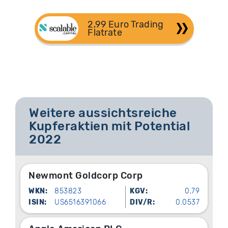
2,99 Euro Trading 
Flatrate
Weitere aussichtsreiche
Kupferaktien mit Potential
2022
Newmont Goldcorp Corp
WKN:
853823
KGV:
0,79
ISIN:
US6516391066
DIV/R:
0.0537