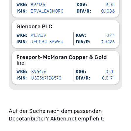
WKN:
897136
KGV:
3,05
ISIN:
BRVALEACNOR0
DIV/R:
0.1086
Glencore PLC
WKN:
A1JAGV
KGV:
0,41
ISIN:
JE00B4T3BW64
DIV/R:
0.0426
Freeport-McMoran Copper & Gold
Inc
WKN:
896476
KGV:
0,20
ISIN:
US35671D8570
DIV/R:
0.0171
Auf der Suche nach dem passenden
Depotanbieter? Aktien.net empfiehlt: