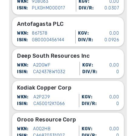
WKN:
908063
KGV:
0,00
ISIN:
PLKGHM000017
DIV/R:
0.0307
Antofagasta PLC
WKN:
867578
KGV:
0,00
ISIN:
GB0000456144
DIV/R:
0.0926
Deep South Resources Inc
WKN:
A2DGWF
KGV:
0,00
ISIN:
CA24378W1032
DIV/R:
0
Kodiak Copper Corp
WKN:
A2P2J9
KGV:
0,00
ISIN:
CA50012K1066
DIV/R:
0
Oroco Resource Corp
WKN:
A0Q2HB
KGV:
0,00
ISIN:
CA6870331007
DIV/R:
0