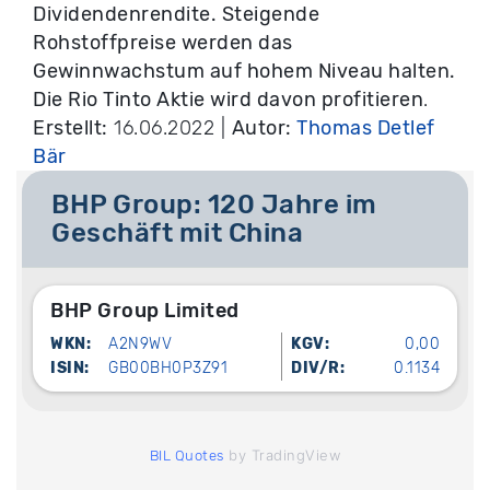
Dividendenrendite. Steigende
Rohstoffpreise werden das
Gewinnwachstum auf hohem Niveau halten.
Die Rio Tinto Aktie wird davon profitieren
.
Erstellt:
16.06.2022 |
Autor:
Thomas Detlef
Bär
BHP Group: 120 Jahre im
Geschäft mit China
BHP Group Limited
WKN:
A2N9WV
KGV:
0,00
ISIN:
GB00BH0P3Z91
DIV/R:
0.1134
by TradingView
BIL Quotes