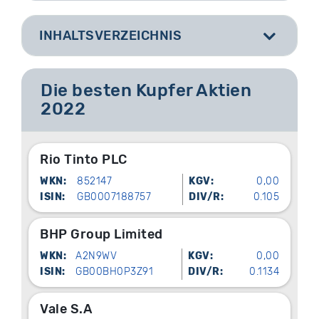
INHALTSVERZEICHNIS
[
]
Die besten Kupfer Aktien
2022
Rio Tinto PLC
WKN:
852147
KGV:
0,00
ISIN:
GB0007188757
DIV/R:
0.105
BHP Group Limited
WKN:
A2N9WV
KGV:
0,00
ISIN:
GB00BH0P3Z91
DIV/R:
0.1134
Vale S.A