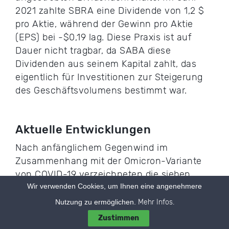
2021 zahlte SBRA eine Dividende von 1,2 $
pro Aktie, während der Gewinn pro Aktie
(EPS) bei -$0,19 lag. Diese Praxis ist auf
Dauer nicht tragbar, da SABA diese
Dividenden aus seinem Kapital zahlt, das
eigentlich für Investitionen zur Steigerung
des Geschäftsvolumens bestimmt war.
Aktuelle Entwicklungen
Nach anfänglichem Gegenwind im
Zusammenhang mit der Omicron-Variante
von COVID-19 verzeichneten die sieben
Wir verwenden Cookies, um Ihnen eine angenehmere
größten Mieter von Sabra im Bereich der
qualifizierten Pflege im ersten Quartal einen
Nutzung zu ermöglichen.
Mehr Infos.
deutlichen Anstieg der Belegung. Auch das
Zustimmen
Portfolio des unabhängigen Wohnens zeigt