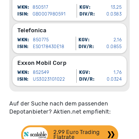
WKN:
850517
KGV:
13,25
ISIN:
GB0007980591
DIV/R:
0.0383
Telefonica
WKN:
850775
KGV:
2,16
ISIN:
ES0178430E18
DIV/R:
0.0855
Exxon Mobil Corp
WKN:
852549
KGV:
1,76
ISIN:
US30231G1022
DIV/R:
0.0324
Auf der Suche nach dem passenden
Depotanbieter? Aktien.net empfiehlt:
2,99 Euro Trading 
Flatrate