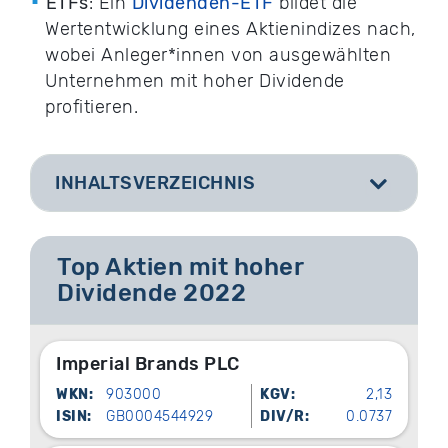
ETFs
: Ein
Dividenden-ETF
bildet die
Wertentwicklung eines Aktienindizes nach,
wobei Anleger*innen von ausgewählten
Unternehmen mit hoher Dividende
profitieren.
INHALTSVERZEICHNIS
[
]
Top Aktien mit hoher
Dividende 2022
Imperial Brands PLC
WKN:
903000
KGV:
2,13
ISIN:
GB0004544929
DIV/R:
0.0737