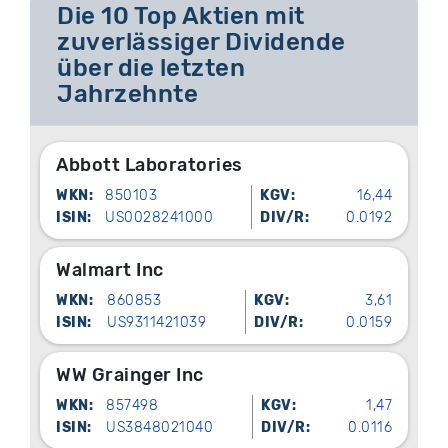
Die 10 Top Aktien mit
zuverlässiger Dividende
über die letzten
Jahrzehnte
Abbott Laboratories
WKN:
850103
KGV:
16,44
ISIN:
US0028241000
DIV/R:
0.0192
Walmart Inc
WKN:
860853
KGV:
3,61
ISIN:
US9311421039
DIV/R:
0.0159
WW Grainger Inc
WKN:
857498
KGV:
1,47
ISIN:
US3848021040
DIV/R:
0.0116