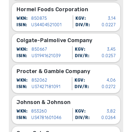
Hormel Foods Corporation
WKN:
850875
KGV:
3,14
ISIN:
US4404521001
DIV/R:
0.0227
Colgate-Palmolive Company
WKN:
850667
KGV:
3,45
ISIN:
US1941621039
DIV/R:
0.0257
Procter & Gamble Company
WKN:
852062
KGV:
4,06
ISIN:
US7427181091
DIV/R:
0.0272
Johnson & Johnson
WKN:
853260
KGV:
3,82
ISIN:
US4781601046
DIV/R:
0.0264