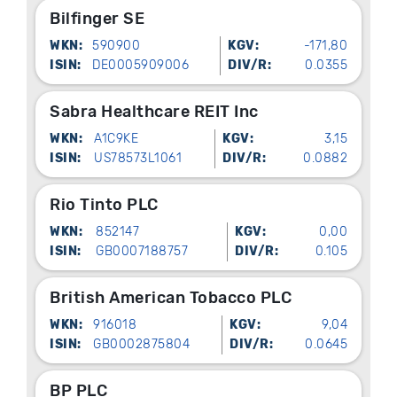
Bilfinger SE
WKN:
590900
KGV:
-171,80
ISIN:
DE0005909006
DIV/R:
0.0355
Sabra Healthcare REIT Inc
WKN:
A1C9KE
KGV:
3,15
ISIN:
US78573L1061
DIV/R:
0.0882
Rio Tinto PLC
WKN:
852147
KGV:
0,00
ISIN:
GB0007188757
DIV/R:
0.105
British American Tobacco PLC
WKN:
916018
KGV:
9,04
ISIN:
GB0002875804
DIV/R:
0.0645
BP PLC