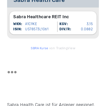
Sabra Health Care
Sabra Healthcare REIT Inc
WKN:
A1C9KE
KGV:
3,15
ISIN:
US78573L1061
DIV/R:
0.0882
von TradingView
SBRA Kurse
Sabra Health Care ist für Anleger geeignet,