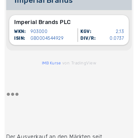
Imperial Brands
Imperial Brands PLC
WKN:
903000
KGV:
2,13
ISIN:
GB0004544929
DIV/R:
0.0737
von TradingView
IMB Kurse
Der Ausverkauf an den Märkten seit