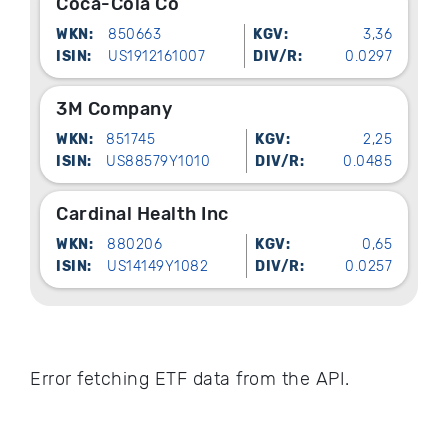
Coca-Cola Co
WKN:
850663
KGV:
3,36
ISIN:
US1912161007
DIV/R:
0.0297
3M Company
WKN:
851745
KGV:
2,25
ISIN:
US88579Y1010
DIV/R:
0.0485
Cardinal Health Inc
WKN:
880206
KGV:
0,65
ISIN:
US14149Y1082
DIV/R:
0.0257
Error fetching ETF data from the API.