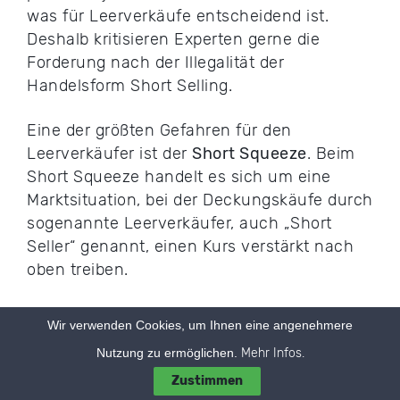
was für Leerverkäufe entscheidend ist.
Deshalb kritisieren Experten gerne die
Forderung nach der Illegalität der
Handelsform Short Selling.
Eine der größten Gefahren für den
Leerverkäufer ist der
Short Squeeze
. Beim
Short Squeeze handelt es sich um eine
Marktsituation, bei der Deckungskäufe durch
sogenannte Leerverkäufer, auch „Short
Seller“ genannt, einen Kurs verstärkt nach
oben treiben.
Ein Leerverkäufer, der eigentlich fallende
Wir verwenden Cookies, um Ihnen eine angenehmere
Kurse erwartet, muss das steigende
Nutzung zu ermöglichen.
Mehr Infos.
Anlagepapier wieder in sein Portfolio
Zustimmen
aufnehmen, um Verluste seiner Aktien Short