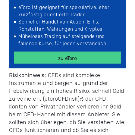
eToro ist geeignet für spekulative, eher
kurzfristig orientierte Trader
Schneller Handel von Aktien, ETFs,
Rohstoffen, Währungen und Kryptos
Müheloses Trading auf steigende und
fallende Kurse, für jeden verständlich
zu eToro
Risikohinweis:
CFDs sind komplexe
Instrumente und bergen aufgrund der
Hebelwirkung ein hohes Risiko, schnell Geld
zu verlieren. {etoroCFDrisk}% der CFD-
Konten von Privathändler verlieren ihr Geld
beim CFD-Handel mit diesem Anbieter. Sie
sollten sich überlegen, ob Sie verstehen wie
CFDs funktionieren und ob Sie es sich