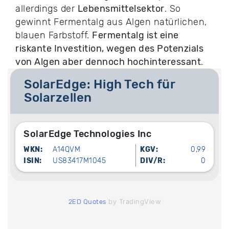
allerdings der
Lebensmittelsektor
. So
gewinnt Fermentalg aus Algen natürlichen,
blauen Farbstoff.
Fermentalg ist eine
riskante Investition, wegen des Potenzials
von Algen aber dennoch hochinteressant
.
SolarEdge: High Tech für
Solarzellen
SolarEdge Technologies Inc
WKN:
A14QVM
KGV:
0,99
ISIN:
US83417M1045
DIV/R:
0
by TradingView
2ED Quotes