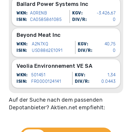
Ballard Power Systems Inc
WKN:
A0RENB
KGV:
-3.426,67
ISIN:
CA0585861085
DIV/R:
0
Beyond Meat Inc
WKN:
A2N7XQ
KGV:
40,75
ISIN:
US08862E1091
DIV/R:
0
Veolia Environnement VE SA
WKN:
501451
KGV:
1,34
ISIN:
FR0000124141
DIV/R:
0.0443
Auf der Suche nach dem passenden
Depotanbieter? Aktien.net empfiehlt: