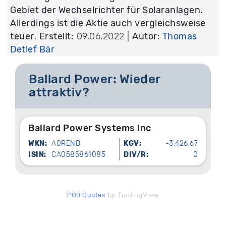
Gebiet der Wechselrichter für Solaranlagen.
Allerdings ist die Aktie auch vergleichsweise
teuer
.
Erstellt:
09.06.2022 |
Autor:
Thomas
Detlef Bär
Ballard Power: Wieder
attraktiv?
Ballard Power Systems Inc
WKN:
A0RENB
KGV:
-3.426,67
ISIN:
CA0585861085
DIV/R:
0
by TradingView
PO0 Quotes