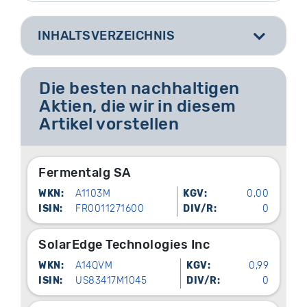
INHALTSVERZEICHNIS
[
]
Die besten nachhaltigen
Aktien, die wir in diesem
Artikel vorstellen
Fermentalg SA
WKN:
A1103M
KGV:
0,00
ISIN:
FR0011271600
DIV/R:
0
SolarEdge Technologies Inc
WKN:
A14QVM
KGV:
0,99
ISIN:
US83417M1045
DIV/R:
0