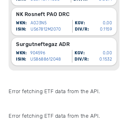
NK Rosneft PAO DRC
WKN:
A0J3N5
KGV:
0,00
ISIN:
US67812M2070
DIV/R:
0.1159
Surgutneftegaz ADR
WKN:
904596
KGV:
0,00
ISIN:
US8688612048
DIV/R:
0.1532
Error fetching ETF data from the API.
Error fetching ETF data from the API.