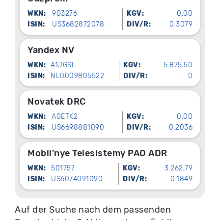
WKN:
903276
KGV:
0,00
ISIN:
US3682872078
DIV/R:
0.3079
Yandex NV
WKN:
A1JGSL
KGV:
5.875,50
ISIN:
NL0009805522
DIV/R:
0
Novatek DRC
WKN:
A0ETK2
KGV:
0,00
ISIN:
US6698881090
DIV/R:
0.2036
Mobil’nye Telesistemy PAO ADR
WKN:
501757
KGV:
3.262,79
ISIN:
US6074091090
DIV/R:
0.1849
Auf der Suche nach dem passenden