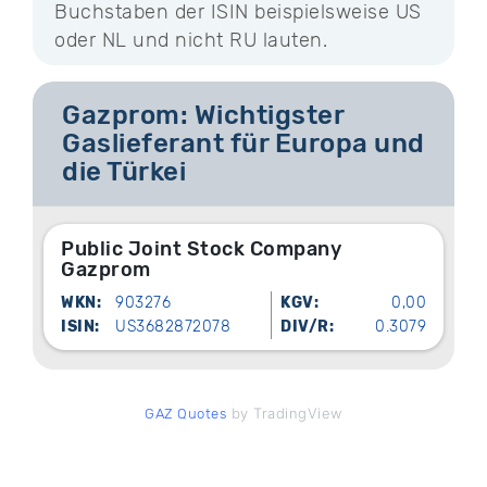
Buchstaben der ISIN beispielsweise US
oder NL und nicht RU lauten.
Gazprom: Wichtigster
Gaslieferant für Europa und
die Türkei
Public Joint Stock Company
Gazprom
WKN:
903276
KGV:
0,00
ISIN:
US3682872078
DIV/R:
0.3079
by TradingView
GAZ Quotes