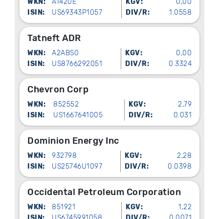
WKN:
A1420E
KGV:
0,00
ISIN:
US69343P1057
DIV/R:
1.0558
Tatneft ADR
WKN:
A2ABS0
KGV:
0,00
ISIN:
US8766292051
DIV/R:
0.3324
Chevron Corp
WKN:
852552
KGV:
2,79
ISIN:
US1667641005
DIV/R:
0.031
Dominion Energy Inc
WKN:
932798
KGV:
2,28
ISIN:
US25746U1097
DIV/R:
0.0398
Occidental Petroleum Corporation
WKN:
851921
KGV:
1,22
ISIN:
US6745991058
DIV/R:
0.0071