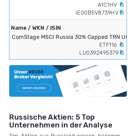
A1C1HV
IE00B5V8739HV
ComStage MSCI Russia 30% Capped TRN UCIT
ETF116
LU0392495379
Russische Aktien: 5 Top
Unternehmen in der Analyse