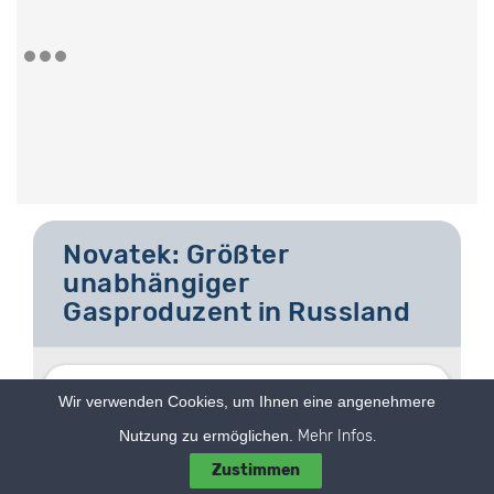
Novatek: Größter
unabhängiger
Gasproduzent in Russland
Novatek DRC
Wir verwenden Cookies, um Ihnen eine angenehmere
WKN:
A0ETK2
KGV:
0,00
Nutzung zu ermöglichen.
Mehr Infos.
ISIN:
US6698881090
DIV/R:
0.2036
Zustimmen