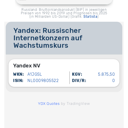
Russland: Bruttoinlandsprodukt (BIP) in jeweiligen
Preisen von 1992 bis 2019 und Prognosen bis 2025
(in Milliarden US-Dollar) (Grafik:
Statista
)
Yandex: Russischer
Internetkonzern auf
Wachstumskurs
Yandex NV
WKN:
A1JGSL
KGV:
5.875,50
ISIN:
NL0009805522
DIV/R:
0
by TradingView
YDX Quotes