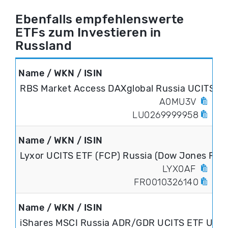
Ebenfalls empfehlenswerte
ETFs zum Investieren in
Russland
RBS Market Access DAXglobal Russia UCITS E
A0MU3V
LU0269999958
Lyxor UCITS ETF (FCP) Russia (Dow Jones Rus
LYX0AF
FR0010326140
iShares MSCI Russia ADR/GDR UCITS ETF USD 