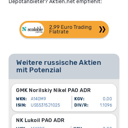
Depotanbieter? Aktien.net empfiehlt:
2,99 Euro Trading 
Flatrate
Weitere russische Aktien
mit Potenzial
GMK Norilskiy Nikel PAO ADR
WKN:
A140M9
KGV:
0,00
ISIN:
US55315J1025
DIV/R:
1.1096
NK Lukoil PAO ADR