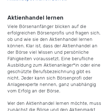
Aktienhandel lernen
Viele Börsenanfänger blicken auf die
erfolgreichen Börsenprofis und fragen sich,
ob und wie sie den Aktienhandel lernen
können. Klar ist, dass der Aktienhandel an
der Börse viel Wissen und persönliche
Fähigkeiten voraussetzt. Eine berufliche
Ausbildung zum Aktienanleger*in oder eine
geschützte Berufsbezeichnung gibt es
nicht. Jeder kann sich Börsenprofi oder
Anlageexperte nennen, ganz unabhängig
vom Erfolg an der Börse.
Wer den Aktienhandel lernen möchte, muss
zunächst die Börse und den Aktienmarkt