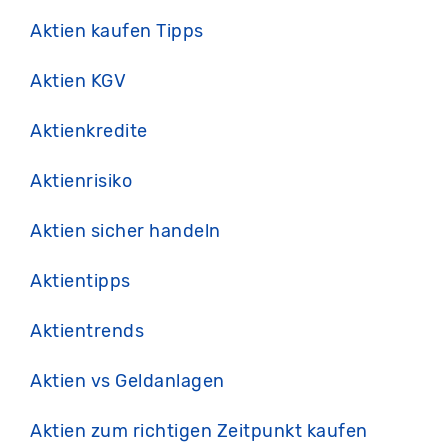
Aktien kaufen Tipps
Aktien KGV
Aktienkredite
Aktienrisiko
Aktien sicher handeln
Aktientipps
Aktientrends
Aktien vs Geldanlagen
Aktien zum richtigen Zeitpunkt kaufen