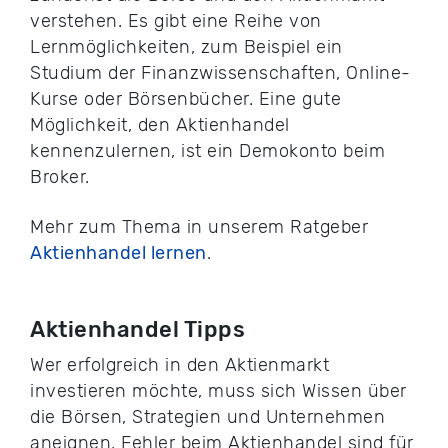
verstehen. Es gibt eine Reihe von
Lernmöglichkeiten, zum Beispiel ein
Studium der Finanzwissenschaften, Online-
Kurse oder Börsenbücher. Eine gute
Möglichkeit, den Aktienhandel
kennenzulernen, ist ein Demokonto beim
Broker.
Mehr zum Thema in unserem Ratgeber
Aktienhandel lernen
.
Aktienhandel Tipps
Wer erfolgreich in den Aktienmarkt
investieren möchte, muss sich Wissen über
die Börsen, Strategien und Unternehmen
aneignen. Fehler beim Aktienhandel sind für