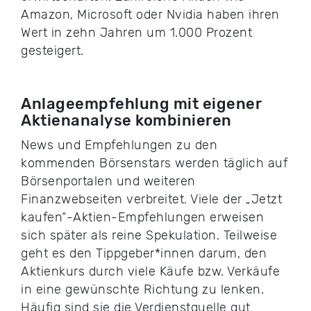
Amazon, Microsoft oder Nvidia haben ihren
Wert in zehn Jahren um 1.000 Prozent
gesteigert.
Anlageempfehlung mit eigener
Aktienanalyse kombinieren
News und Empfehlungen zu den
kommenden Börsenstars werden täglich auf
Börsenportalen und weiteren
Finanzwebseiten verbreitet. Viele der „Jetzt
kaufen“-Aktien-Empfehlungen erweisen
sich später als reine Spekulation. Teilweise
geht es den Tippgeber*innen darum, den
Aktienkurs durch viele Käufe bzw. Verkäufe
in eine gewünschte Richtung zu lenken.
Häufig sind sie die Verdienstquelle gut