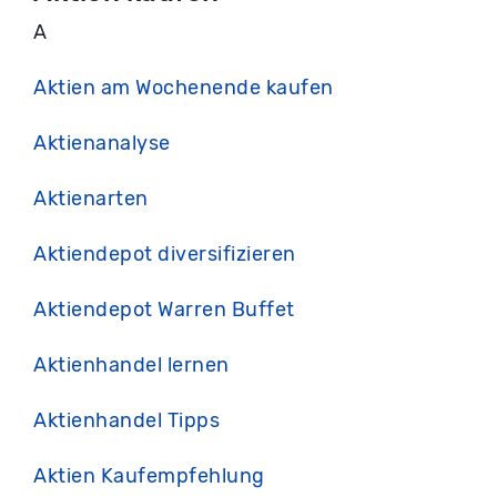
A
Aktien am Wochenende kaufen
Aktienanalyse
Aktienarten
Aktiendepot diversifizieren
Aktiendepot Warren Buffet
Aktienhandel lernen
Aktienhandel Tipps
Aktien Kaufempfehlung