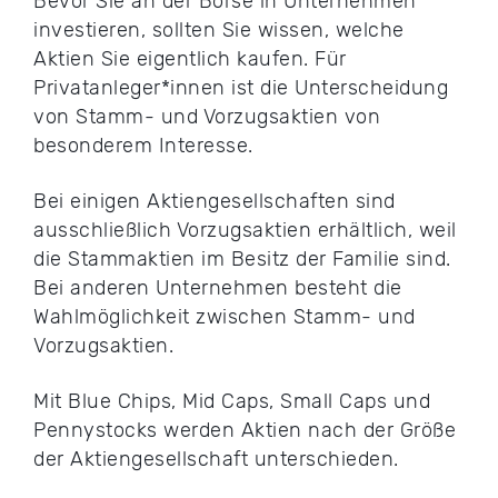
Bevor Sie an der Börse in Unternehmen
investieren, sollten Sie wissen, welche
Aktien Sie eigentlich kaufen. Für
Privatanleger*innen ist die Unterscheidung
von Stamm- und Vorzugsaktien von
besonderem Interesse.
Bei einigen Aktiengesellschaften sind
ausschließlich Vorzugsaktien erhältlich, weil
die Stammaktien im Besitz der Familie sind.
Bei anderen Unternehmen besteht die
Wahlmöglichkeit zwischen Stamm- und
Vorzugsaktien.
Mit Blue Chips, Mid Caps, Small Caps und
Pennystocks werden Aktien nach der Größe
der Aktiengesellschaft unterschieden.