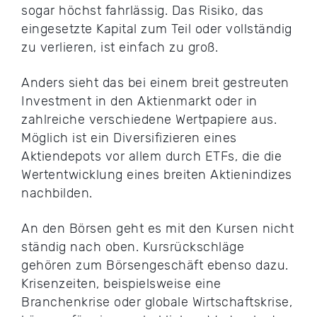
sogar höchst fahrlässig. Das Risiko, das
eingesetzte Kapital zum Teil oder vollständig
zu verlieren, ist einfach zu groß.
Anders sieht das bei einem breit gestreuten
Investment in den Aktienmarkt oder in
zahlreiche verschiedene Wertpapiere aus.
Möglich ist ein Diversifizieren eines
Aktiendepots vor allem durch ETFs, die die
Wertentwicklung eines breiten Aktienindizes
nachbilden.
An den Börsen geht es mit den Kursen nicht
ständig nach oben. Kursrückschläge
gehören zum Börsengeschäft ebenso dazu.
Krisenzeiten, beispielsweise eine
Branchenkrise oder globale Wirtschaftskrise,