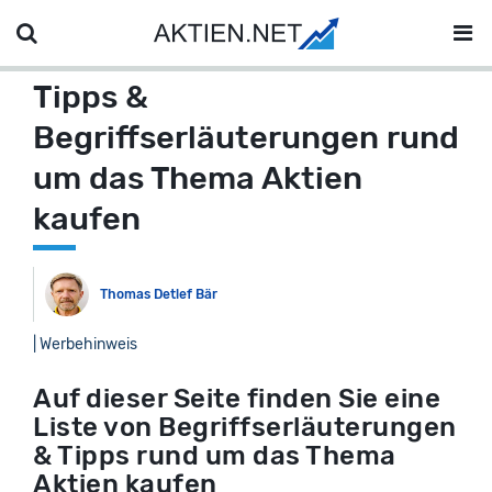
Tipps &
Begriffserläuterungen rund
um das Thema Aktien
kaufen
Thomas Detlef Bär
| Werbehinweis
Auf dieser Seite finden Sie eine
Liste von Begriffserläuterungen
& Tipps rund um das Thema
Aktien kaufen