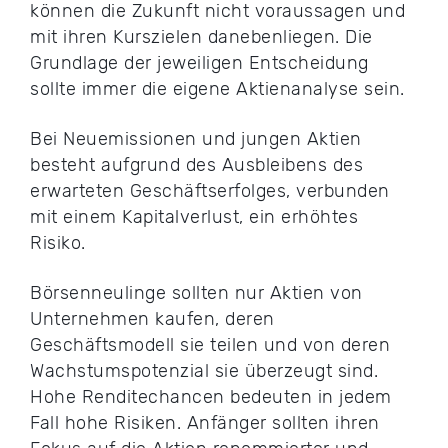
können die Zukunft nicht voraussagen und
mit ihren Kurszielen danebenliegen. Die
Grundlage der jeweiligen Entscheidung
sollte immer die eigene Aktienanalyse sein.
Bei Neuemissionen und jungen Aktien
besteht aufgrund des Ausbleibens des
erwarteten Geschäftserfolges, verbunden
mit einem Kapitalverlust, ein erhöhtes
Risiko.
Börsenneulinge sollten nur Aktien von
Unternehmen kaufen, deren
Geschäftsmodell sie teilen und von deren
Wachstumspotenzial sie überzeugt sind.
Hohe Renditechancen bedeuten in jedem
Fall hohe Risiken. Anfänger sollten ihren