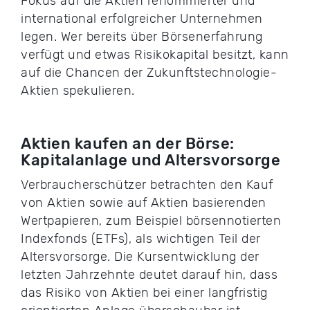
Fokus auf die Aktien renommierter und
international erfolgreicher Unternehmen
legen. Wer bereits über Börsenerfahrung
verfügt und etwas Risikokapital besitzt, kann
auf die Chancen der Zukunftstechnologie-
Aktien spekulieren.
Aktien kaufen an der Börse:
Kapitalanlage und Altersvorsorge
Verbraucherschützer betrachten den Kauf
von Aktien sowie auf Aktien basierenden
Wertpapieren, zum Beispiel börsennotierten
Indexfonds (ETFs), als wichtigen Teil der
Altersvorsorge. Die Kursentwicklung der
letzten Jahrzehnte deutet darauf hin, dass
das Risiko von Aktien bei einer langfristig