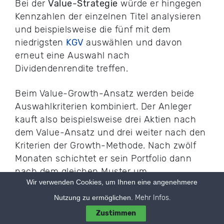
Bei der
Value-Strategie
würde er hingegen
Kennzahlen der einzelnen Titel analysieren
und beispielsweise die fünf mit dem
niedrigsten
KGV
auswählen und davon
erneut eine Auswahl nach
Dividendenrendite treffen.
Beim Value-Growth-Ansatz werden beide
Auswahlkriterien kombiniert. Der Anleger
kauft also beispielsweise drei Aktien nach
dem Value-Ansatz und drei weiter nach den
Kriterien der Growth-Methode. Nach zwölf
Monaten schichtet er sein Portfolio dann
nach dem gleichen Muster um.
Wir verwenden Cookies, um Ihnen eine angenehmere
Weil Sie Ihr Portfolio bei der Umsetzung
Nutzung zu ermöglichen.
Mehr Infos.
dieser Börsenstrategie jährlich umschichten,
Zustimmen
ist es wichtig, dass Sie einen Broker mit