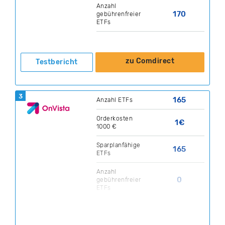
Anzahl
170
gebührenfreier
ETFs
zu Comdirect
Testbericht
3
165
Anzahl ETFs
Orderkosten
1€
1000 €
Sparplanfähige
165
ETFs
Anzahl
0
gebührenfreier
ETFs