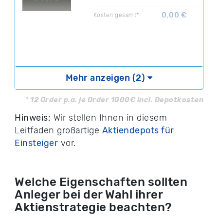
0,00 €
Kosten gesamt*
zu eToro
Testbericht
Mehr anzeigen (2)
Ihr Kapital ist gefährdet.
* 12 Order p.a. je Order 1000€ incl. Depotkosten
Hinweis:
Wir stellen Ihnen in diesem
Leitfaden großartige
Aktiendepots für
Einsteiger
vor.
Welche Eigenschaften sollten
Anleger bei der Wahl ihrer
Aktienstrategie beachten?