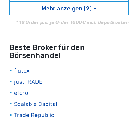
Mehr anzeigen (2)
Ihr Kapital ist gefährdet.
* 12 Order p.a. je Order 1000€ incl. Depotkosten
Beste Broker für den
Börsenhandel
flatex
justTRADE
eToro
Scalable Capital
Trade Republic