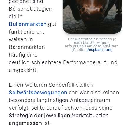
geeignet sind.
Börsenstrategien,
die in
Bullenmärkten
gut
funktionieren,
weisen in
Börsenstrategien können je
nach Marktbewegung
Bärenmärkten
erfolgreich sein oder scheitern.
(Quelle:
Unsplash.com
)
häufig eine
deutlich schlechtere Performance auf und
umgekehrt.
Einen weiteren Sonderfall stellen
Seitwärtsbewegungen
dar. Wer also keinen
besonders langfristigen Anlagezeitraum
verfolgt, sollte darauf achten, dass seine
Strategie der jeweiligen Marktsituation
angemessen
ist.