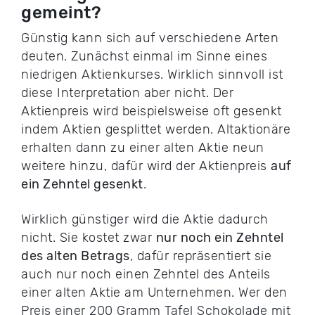
gemeint?
Günstig kann sich auf verschiedene Arten
deuten. Zunächst einmal im Sinne eines
niedrigen Aktienkurses. Wirklich sinnvoll ist
diese Interpretation aber nicht. Der
Aktienpreis wird beispielsweise oft gesenkt
indem Aktien gesplittet werden. Altaktionäre
erhalten dann zu einer alten Aktie neun
weitere hinzu, dafür wird der Aktienpreis
auf
ein Zehntel gesenkt
.
Wirklich günstiger wird die Aktie dadurch
nicht. Sie kostet zwar
nur noch ein Zehntel
des alten Betrags
, dafür repräsentiert sie
auch nur noch einen Zehntel des Anteils
einer alten Aktie am Unternehmen. Wer den
Preis einer 200 Gramm Tafel Schokolade mit