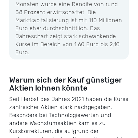
Monaten wurde eine Rendite von rund
38 Prozent
erwirtschaftet. Die
Marktkapitalisierung ist mit 110 Millionen
Euro eher durchschnittlich. Das
Jahreschart zeigt stark schwankende
Kurse im Bereich von 1,60 Euro bis 2,10
Euro.
Warum sich der Kauf günstiger
Aktien lohnen könnte
Seit Herbst des Jahres 2021 haben die Kurse
zahlreicher Aktien stark nachgegeben.
Besonders bei Technologiewerten und
andere Wachstumsaktien kam es zu
Kurskorrekturen, die aufgrund der