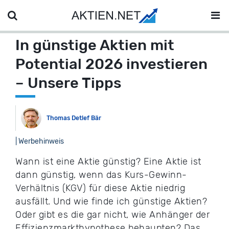
In günstige Aktien mit
Potential 2026 investieren
– Unsere Tipps
Thomas Detlef Bär
| Werbehinweis
Wann ist eine Aktie günstig? Eine Aktie ist
dann günstig, wenn das Kurs-Gewinn-
Verhältnis (KGV) für diese Aktie niedrig
ausfällt. Und wie finde ich günstige Aktien?
Oder gibt es die gar nicht, wie Anhänger der
Effizienzmarkthypothese behaupten? Das