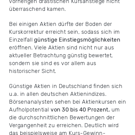
vorherigen drastischen Kursanstiege nicht
überraschend kamen.
Bei einigen Aktien dürfte der Boden der
Kurskorrektur erreicht sein, sodass sich im
Einzelfall
günstige Einstiegsmöglichkeiten
eröffnen. Viele Aktien sind nicht nur aus
aktueller Betrachtung günstig bewertet,
sondern sie sind es vor allem aus
historischer Sicht.
Günstige Aktien in Deutschland finden sich
u.a. in allen deutschen Aktienindizes.
Börsenanalysten sehen bei Aktienkursen ein
Aufholpotential
von 30 bis 40 Prozent,
um
die durchschnittlichen Bewertungen der
Vergangenheit zu erreichen. Deutlich wird
das beispielsweise am Kurs-Gewinn-