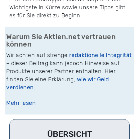
Wichtigste in Kürze sowie unsere Tipps gibt
es für Sie direkt zu Beginn!
Warum Sie Aktien.net vertrauen
können
Wir achten auf strenge
redaktionelle Integrität
– dieser Beitrag kann jedoch Hinweise auf
Produkte unserer Partner enthalten. Hier
finden Sie eine Erklärung,
wie wir Geld
verdienen
.
Mehr lesen
ÜBERSICHT