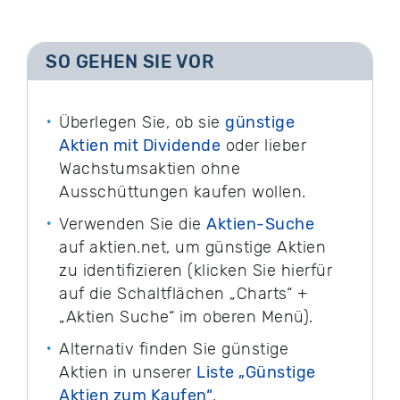
SO GEHEN SIE VOR
Überlegen Sie, ob sie
günstige
Aktien mit Dividende
oder lieber
Wachstumsaktien ohne
Ausschüttungen kaufen wollen.
Verwenden Sie die
Aktien-Suche
auf aktien.net, um günstige Aktien
zu identifizieren (klicken Sie hierfür
auf die Schaltflächen „Charts“ +
„Aktien Suche“ im oberen Menü).
Alternativ finden Sie günstige
Aktien in unserer
Liste „Günstige
Aktien zum Kaufen“
.