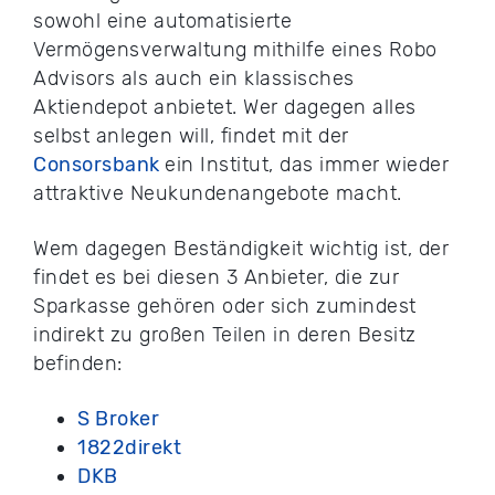
sowohl eine automatisierte
Vermögensverwaltung mithilfe eines Robo
Advisors als auch ein klassisches
Aktiendepot anbietet. Wer dagegen alles
selbst anlegen will, findet mit der
Consorsbank
ein Institut, das immer wieder
attraktive Neukundenangebote macht.
Wem dagegen Beständigkeit wichtig ist, der
findet es bei diesen 3 Anbieter, die zur
Sparkasse gehören oder sich zumindest
indirekt zu großen Teilen in deren Besitz
befinden:
S Broker
1822direkt
DKB