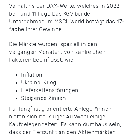
Verhältnis der DAX-Werte, welches in 2022
bei rund 11 liegt. Das KGV bei den
Unternehmen im MSCI-World beträgt das
17-
fache
ihrer Gewinne.
Die Märkte wurden, speziell in den
vergangen Monaten, von zahlreichen
Faktoren beeinflusst, wie:
Inflation
Ukraine-Krieg
Lieferkettenstörungen
Steigende Zinsen
Für langfristig orientierte Anleger*innen
bieten sich bei kluger Auswahl einige
Kaufgelegenheiten. Es kann durchaus sein,
dass der Tiefpunkt an den Aktienmärkten