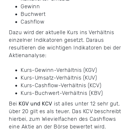
Gewinn
Buchwert
Cashflow
Dazu wird der aktuelle Kurs ins Verhältnis
einzelner Indikatoren gesetzt. Daraus
resultieren die wichtigen Indikatoren bei der
Aktienanalyse:
Kurs-Gewinn-Verhältnis (KGV)
Kurs-Umsatz-Verhältnis (KUV)
Kurs-Cashflow-Verhältnis (KCV)
Kurs-Buchwert-Verhältnis (KBV)
Bei
KGV und KCV
ist alles unter 12 sehr gut,
über 20 gilt es als teuer. Das KCV beschreibt
hierbei, zum Wievielfachen des Cashflows
eine Aktie an der Börse bewertet wird.