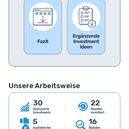
Unsere Arbeitsweise
30
22
Analysierte
Stunden
Investments
investiert
5
16
Ausführliche
Stunden