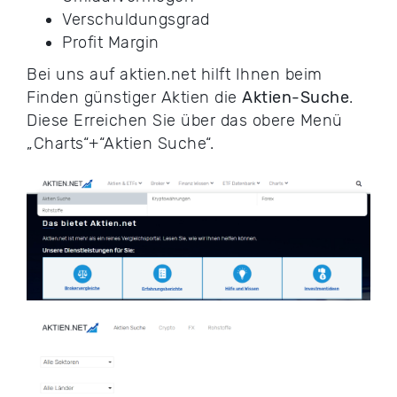
Verschuldungsgrad
Profit Margin
Bei uns auf aktien.net hilft Ihnen beim
Finden günstiger Aktien die
Aktien-Suche
.
Diese Erreichen Sie über das obere Menü
„Charts“+“Aktien Suche“.