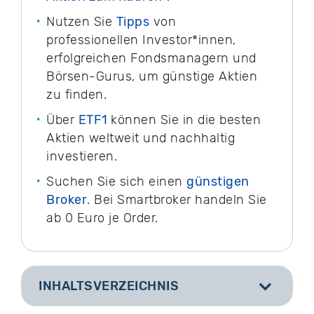
Nutzen Sie
Tipps
von
professionellen Investor*innen,
erfolgreichen Fondsmanagern und
Börsen-Gurus, um günstige Aktien
zu finden.
Über
ETF1
können Sie in die besten
Aktien weltweit und nachhaltig
investieren.
Suchen Sie sich einen
günstigen
Broker
. Bei Smartbroker handeln Sie
ab 0 Euro je Order.
INHALTSVERZEICHNIS
[
]