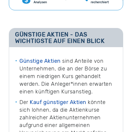
Analysen
recherchiert
GÜNSTIGE AKTIEN - DAS
WICHTIGSTE AUF EINEN BLICK
Günstige Aktien
sind Anteile von
Unternehmen, die an der Börse zu
einem niedrigen Kurs gehandelt
werden. Die Anleger*innen erwarten
einen künftigen Kursanstieg.
Der
Kauf günstiger Aktien
könnte
sich lohnen, da die Aktienkurse
zahlreicher Aktienunternehmen
aufgrund einer allgemeinen