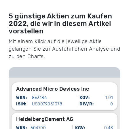
5 günstige Aktien zum Kaufen
2022, die wir in diesem Artikel
vorstellen
Mit einem Klick auf die jeweilige Aktie
gelangen Sie zur Ausführlichen Analyse und
zu den Charts.
Advanced Micro Devices Inc
WKN:
863186
KGV:
1,01
ISIN:
US0079031078
DIV/R:
0
HeidelbergCement AG
WKN:
604700
KGV:
0,43