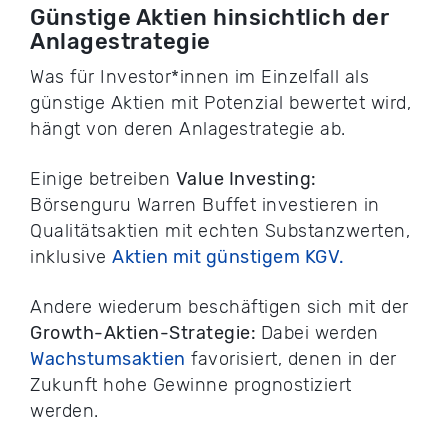
Günstige Aktien hinsichtlich der
Anlagestrategie
Was für Investor*innen im Einzelfall als
günstige Aktien mit Potenzial bewertet wird,
hängt von deren Anlagestrategie ab.
Einige betreiben
Value Investing:
Börsenguru Warren Buffet investieren in
Qualitätsaktien mit echten Substanzwerten,
inklusive
Aktien mit günstigem KGV.
Andere wiederum beschäftigen sich mit der
Growth-Aktien-Strategie:
Dabei werden
Wachstumsaktien
favorisiert, denen in der
Zukunft hohe Gewinne prognostiziert
werden.