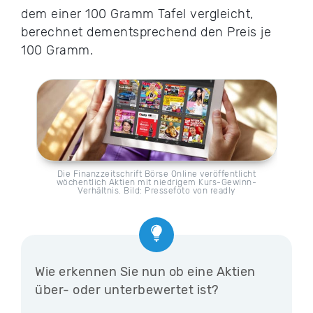
dem einer 100 Gramm Tafel vergleicht,
berechnet dementsprechend den Preis je
100 Gramm.
Die Finanzzeitschrift Börse Online veröffentlicht
wöchentlich Aktien mit niedrigem Kurs-Gewinn-
Verhältnis. Bild: Pressefoto von readly
Wie erkennen Sie nun ob eine Aktien
über- oder unterbewertet ist?