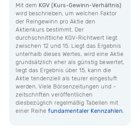
Mit dem
KGV (Kurs-Gewinn-Verhältnis)
wird beschrieben, um welchen Faktor
der Reingewinn pro Aktie den
Aktienkurs bestimmt. Der
durchschnittliche KGV-Richtwert liegt
zwischen 12 und 15. Liegt das Ergebnis
unterhalb dieses Wertes, wird eine Aktie
grundsätzlich eher als günstig bewertet,
liegt das Ergebnis über 15, kann die
Aktie tendenziell als teurer eingestuft
werden. Viele Börsenzeitungen und -
zeitschriften veröffentlichen
diesbezüglich regelmäßig Tabellen mit
einer Reihe
fundamentaler Kennzahlen
.