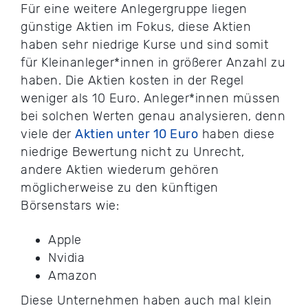
Für eine weitere Anlegergruppe liegen
günstige Aktien im Fokus, diese Aktien
haben sehr niedrige Kurse und sind somit
für Kleinanleger*innen in größerer Anzahl zu
haben. Die Aktien kosten in der Regel
weniger als 10 Euro. Anleger*innen müssen
bei solchen Werten genau analysieren, denn
viele der
Aktien unter 10 Euro
haben diese
niedrige Bewertung nicht zu Unrecht,
andere Aktien wiederum gehören
möglicherweise zu den künftigen
Börsenstars wie:
Apple
Nvidia
Amazon
Diese Unternehmen haben auch mal klein