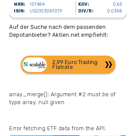
WKN:
157484
KGV:
0,65
ISIN:
US20030N1019
DIV/R:
0.0348
Auf der Suche nach dem passenden
Depotanbieter? Aktien.net empfiehlt:
2,99 Euro Trading 
Flatrate
array_merge(): Argument #2 must be of
type array, null given
Error fetching ETF data from the API.