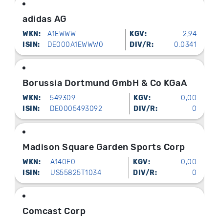
adidas AG
WKN:
A1EWWW
KGV:
2,94
ISIN:
DE000A1EWWW0
DIV/R:
0.0341
Borussia Dortmund GmbH & Co KGaA
WKN:
549309
KGV:
0,00
ISIN:
DE0005493092
DIV/R:
0
Madison Square Garden Sports Corp
WKN:
A140F0
KGV:
0,00
ISIN:
US55825T1034
DIV/R:
0
Comcast Corp