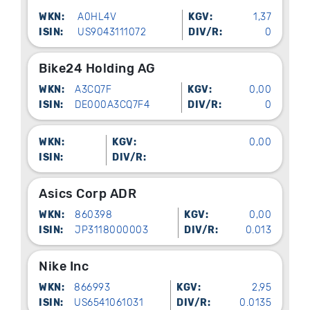
WKN:
A0HL4V
KGV:
1,37
ISIN:
US9043111072
DIV/R:
0
Bike24 Holding AG
WKN:
A3CQ7F
KGV:
0,00
ISIN:
DE000A3CQ7F4
DIV/R:
0
WKN:
KGV:
0,00
ISIN:
DIV/R:
Asics Corp ADR
WKN:
860398
KGV:
0,00
ISIN:
JP3118000003
DIV/R:
0.013
Nike Inc
WKN:
866993
KGV:
2,95
ISIN:
US6541061031
DIV/R:
0.0135