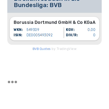
Bundesliga: BVB
Borussia Dortmund GmbH & Co KGaA
WKN:
549309
KGV:
0,00
ISIN:
DE0005493092
DIV/R:
0
by TradingView
BVB Quotes