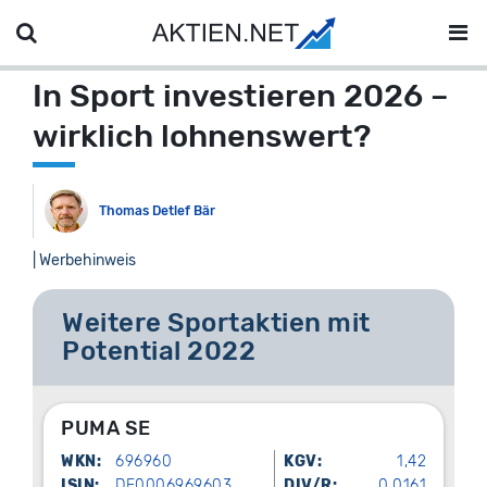
In Sport investieren 2026 –
wirklich lohnenswert?
Thomas Detlef Bär
| Werbehinweis
Weitere Sportaktien mit
Potential 2022
PUMA SE
WKN:
696960
KGV:
1,42
ISIN:
DE0006969603
DIV/R:
0.0161