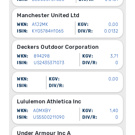
Manchester United Ltd
WKN:
A1J2MK
KGV:
0,00
ISIN:
KYG5784H1065
DIV/R:
0.0132
Deckers Outdoor Corporation
WKN:
894298
KGV:
3,71
ISIN:
US2435371073
DIV/R:
0
WKN:
KGV:
0,00
ISIN:
DIV/R:
Lululemon Athletica Inc
WKN:
A0MXBY
KGV:
1,40
ISIN:
US5500211090
DIV/R:
0
Under Armour Inc A