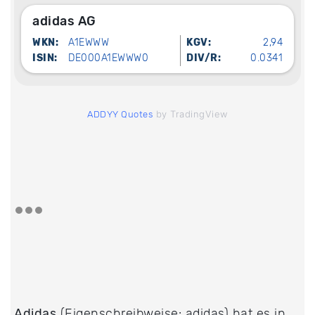
adidas AG
WKN:
A1EWWW
KGV:
2,94
ISIN:
DE000A1EWWW0
DIV/R:
0.0341
by TradingView
ADDYY Quotes
Adidas
(Eigenschreibweise: adidas) hat es in