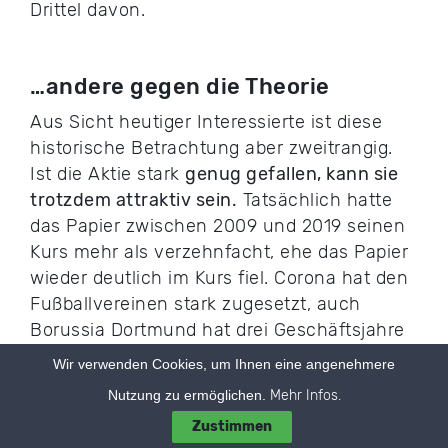
Drittel davon.
…andere gegen die Theorie
Aus Sicht heutiger Interessierte ist diese
historische Betrachtung aber zweitrangig.
Ist die Aktie stark
genug gefallen, kann sie
trotzdem attraktiv sein.
Tatsächlich hatte
das Papier zwischen 2009 und 2019 seinen
Kurs mehr als verzehnfacht, ehe das Papier
wieder deutlich im Kurs fiel. Corona hat den
Fußballvereinen stark zugesetzt, auch
Borussia Dortmund hat drei Geschäftsjahre
mit Verlusten hinter sich.
Wir verwenden Cookies, um Ihnen eine angenehmere
Nutzung zu ermöglichen.
Mehr Infos.
Zustimmen
Vor- und Nachteile abwägen