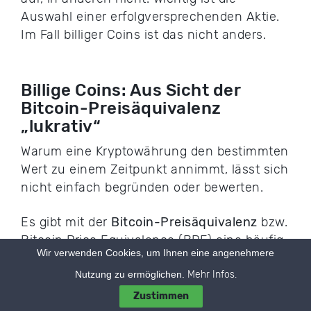
Auswahl einer erfolgversprechenden Aktie.
Im Fall billiger Coins ist das nicht anders.
Billige Coins: Aus Sicht der
Bitcoin-Preisäquivalenz
„lukrativ“
Warum eine Kryptowährung den bestimmten
Wert zu einem Zeitpunkt annimmt, lässt sich
nicht einfach begründen oder bewerten.
Es gibt mit der
Bitcoin-Preisäquivalenz
bzw.
Bitcoin Price Equivalence (BPE) eine häufig
Wir verwenden Cookies, um Ihnen eine angenehmere
verwendete Methode zum Bewerten von
Nutzung zu ermöglichen.
Mehr Infos.
Kryptowährungen untereinander und in
erster Linie mit dem Preis von Bitcoin.
Zustimmen