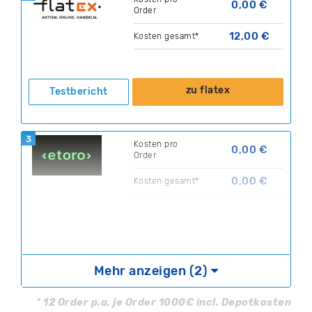
0,00 €
Order
12,00 €
Kosten gesamt*
zu flatex
Testbericht
3
Kosten pro
0,00 €
Order
0,00 €
Kosten gesamt*
zu eToro
Testbericht
Mehr anzeigen (2)
Ihr Kapital ist gefährdet.
* 12 Order p.a. je Order 1000€ incl. Depotkosten