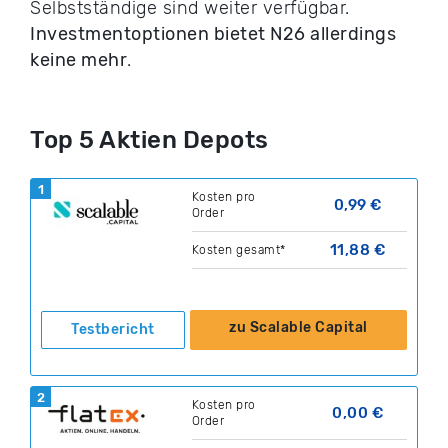
Selbstständige sind weiter verfügbar.
Investmentoptionen bietet N26 allerdings
keine mehr
.
Top 5 Aktien Depots
1
Kosten pro
0,99 €
Order
11,88 €
Kosten gesamt*
zu Scalable Capital
Testbericht
2
Kosten pro
0,00 €
Order